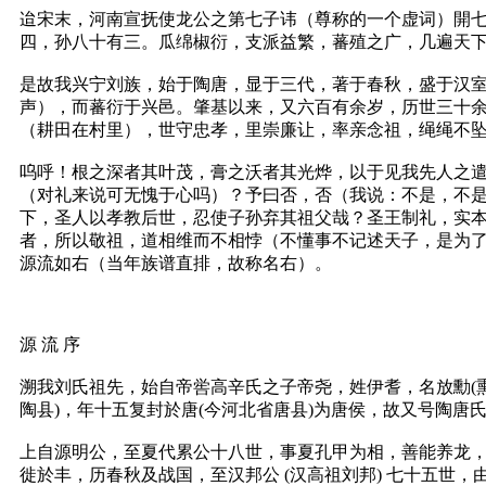
迨宋末，河南宣抚使龙公之第七子讳（尊称的一个虚词）開
四，孙八十有三。瓜绵椒衍，支派益繁，蕃殖之广，几遍天
是故我兴宁刘族，始于陶唐，显于三代，著于春秋，盛于汉
声），而蕃衍于兴邑。肇基以来，又六百有余岁，历世三十
（耕田在村里），世守忠孝，里崇廉让，率亲念祖，绳绳不
呜呼！根之深者其叶茂，膏之沃者其光烨，以于见我先人之
（对礼来说可无愧于心吗）？予曰否，否（我说：不是，不
下，圣人以孝教后世，忍使子孙弃其祖父哉？圣王制礼，实
者，所以敬祖，道相维而不相悖（不懂事不记述天子，是为
源流如右（当年族谱直排，故称名右）。
源 流 序
溯我刘氏祖先，始自帝喾高辛氏之子帝尧，姓伊耆，名放勳(熏
陶县)，年十五复封於唐(今河北省唐县)为唐侯，故又号陶
上自源明公，至夏代累公十八世，事夏孔甲为相，善能养龙，
徙於丰，历春秋及战国，至汉邦公 (汉高祖刘邦) 七十五世，