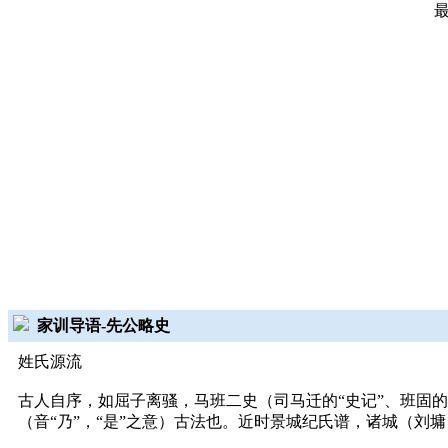
家训导语-先公略史
姓氏源流
古人自序，如屈子离骚，马班二史（司马迁的“史记”、班固
（音“乃”，“是”之意）古法也。近时景城纪氏谱，诸城（刘