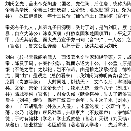
刘氏之先，盖出帝尧陶唐（国名。先住陶，后住唐，统称为
帝喾高辛氏。帝喾三妃曰庆都，生帝尧，名放勳(熏 力)。尧
县），故曰伊耆氏，年十三佐帝（辅佐帝王）挚封植（官衔
帝尧有子九人，其第九子曰源明，受封于刘，是为刘氏。厥（
县，自立为沛公）洙秦灭项（打败秦国和楚国项羽），平定
甲，范氏其后也。而大夫范宣子亦曰匄（音“丐”，一人名）
（官名），鲁文公世奔秦，后归于晋，还其处者为刘氏。
刘向（校书天禄阁的儒人，西汉著名文学家和经学家）云，
帝，降及于周，在秦作刘涉，魏而东遂为丰公。丰公盖（原
缀（不绝之意）之以祀，岂不信哉。由是推之汉承尧运，德
尤，同“由”）是观之（总的看来），我刘氏为神明裔胄(音
之爵（贵族等级），大封同姓，以镇天下。文帝以后，率循
矣。文帝、景帝（文帝长子），继承大统。景帝八子（刘胜）
县）陆城亭侯（官名），酎金失候（献金祭神，失去了诸侯
后主（刘禅）继位，保存正统四十余年，先主次子永（刘永）
来），自五胡乱华（外族人入侵），永嘉沦覆（“永嘉”年号
荡，尔乃（这样）疾风劲草，弗聩家声（不败家声），潜德
徙，于时有翰林（学名）学士观察使（官名）天锡（刘天锡
条蕃衍，德业益宏，名臣硕儒（著名官人学者），先后辈出