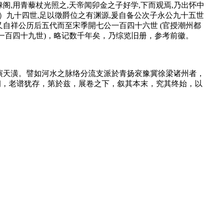
,用青藜杖光照之,天帝闻卯金之子好学,下而观焉,乃出怀中
）九十四世,足以徵爵位之有渊源,爰自备公次子永公九十五世
又自祥公历后五代而至宋季開七公一百四十六世 (官授潮州都
(一百四十九世)，略记数千年矣，乃综览旧册，参考前徽。
。派演天潢。譬如河水之脉络分流支派於青扬衮豫冀徐梁诸州者，
朝，老谱犹存，第於兹，展卷之下，叙其本末，究其终始，以