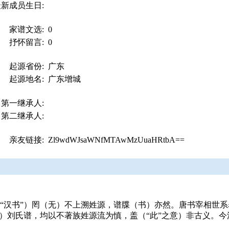
最新成员生日:
家谱文选:
0
抒怀留言:
0
起源省份:
广东
起源地名:
广东增城
第一继承人:
第二继承人:
亲友链接:
Zl9wdWJsaWNfMTAwMzUuaHRtbA==
的“汉书”）罔（无）不上溯姓源，谱牒（书）亦然。唐书宰相世
墉）刘氏谱，均以不著族姓源流为慎，盖（“此”之意）非古义。