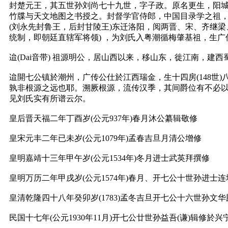
封楚元王，其五世孙刘尚七十九世，字子政。原名更生，阳城侯
竹牒与天文地图之书授之。封督学官侍郎，中国目录学之祖，所
(刘永先封鲁王，后封甘陵王)东迁洛阳，阅两晋、宋、齐继梁
统制，即朝廷直辖军将领) ，为刘氏入粤潮循梅肇基祖，生广
迨(Dai音带) 祖源明公，居山西以来，移山东，徙江南，
迨開七公镇於潮州，广传公仕於江西瑞金，生十四房(148世
孰非根源之远也耶。溯厥根源，流传汉季，其间爵位有不必
见刘氏实有所谱云尔。
皇后晋天福二年丁酉岁(公元937年)春月沐公纂辑敬修
皇宋元丰二年已未岁(公元1079年)孟春吉旦月清公增修
皇明嘉靖十三年甲午岁(公元1534年)冬月进士武英拜撰修
皇明万历二年甲戌岁(公元1574年)春月、开七公十世孙进士
皇清乾隆四十八年癸卯岁(1783)孟冬吉旦开七公十六世孙文
民国十七年(公元1930年11月)开七公廿世孙益吾(谦)辑修於兴