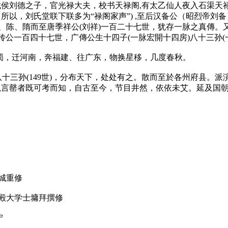
刘德之子，官光禄大夫，校书天禄阁,有太乙仙人夜入石渠天禄阁
以，刘氏堂联下联多为“禄阁家声”) ,至后汉备公（昭烈帝刘备
、陈、隋而至唐季祥公(刘祥)一百二十七世，犹存一脉之真傳。
传公一百四十七世，广傳公生十四子(一脉宏開十四房)八十三孙
建西蜀，迁河南，奔福建、往广东，物换星移，几度春秋。
)八十三孙(149世)，分布天下，处处有之。散而至於各州府县
以言罄者既可考而知，自古至今，节目井然，依依未艾。延及国
连城重修
华殿大学士墉拜撰修
宁