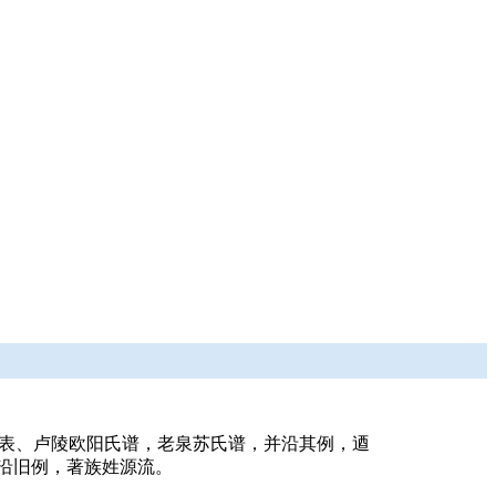
系表、卢陵欧阳氏谱，老泉苏氏谱，并沿其例，逎
今沿旧例，著族姓源流。