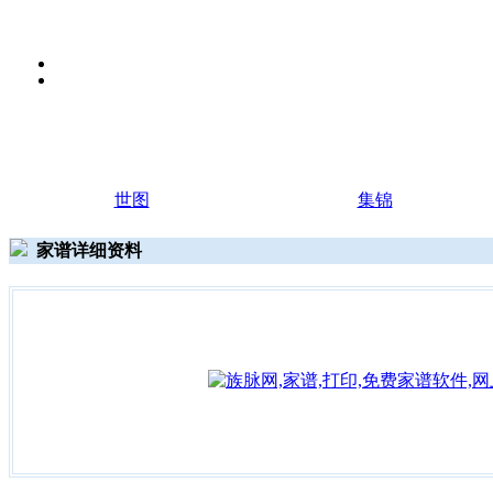
世图
集锦
家谱详细资料