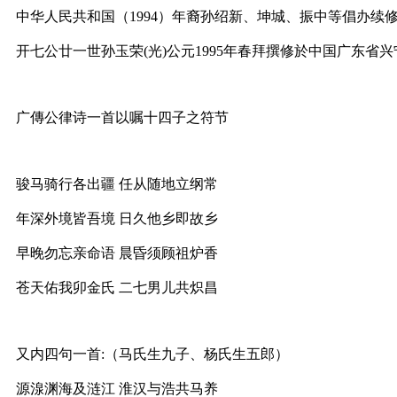
中华人民共和国（1994）年裔孙绍新、坤城、振中等倡办续修
开七公廿一世孙玉荣(光)公元1995年春拜撰修於中国广东省兴
广傳公律诗一首以嘱十四子之符节
骏马骑行各出疆 任从随地立纲常
年深外境皆吾境 日久他乡即故乡
早晚勿忘亲命语 晨昏须顾祖炉香
苍天佑我卯金氏 二七男儿共炽昌
又内四句一首:（马氏生九子、杨氏生五郎）
源湶渊海及涟江 淮汉与浩共马养