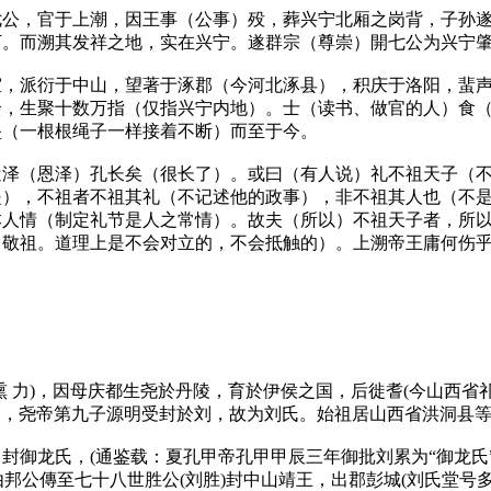
七公，官于上潮，因王事（公事）殁，葬兴宁北厢之岗背，子孙
下。而溯其发祥之地，实在兴宁。遂群宗（尊崇）開七公为兴宁
室，派衍于中山，望著于涿郡（今河北涿县），积庆于洛阳，蜚
余，生聚十数万指（仅指兴宁内地）。士（读书、做官的人）食
坠（一根根绳子一样接着不断）而至于今。
遣泽（恩泽）孔长矣（很长了）。或曰（有人说）礼不祖天子（
是），不祖者不祖其礼（不记述他的政事），非不祖其人也（不
本人情（制定礼节是人之常情）。故夫（所以）不祖天子者，所
了敬祖。道理上是不会对立的，不会抵触的）。上溯帝王庸何伤
 力)，因母庆都生尧於丹陵，育於伊侯之国，后徙耆(今山西省
唐氏，尧帝第九子源明受封於刘，故为刘氏。始祖居山西省洪洞县
封御龙氏，(通鉴载：夏孔甲帝孔甲甲辰三年御批刘累为“御龙氏”
由邦公傳至七十八世胜公(刘胜)封中山靖王，出郡彭城(刘氏堂号