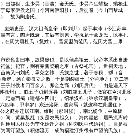
人）曰嫘祖，生少昊（音浩）金天氏。少昊帝生蟜极，蟜极生
，育于母家伊侯之国（今河南伊阳县），后徙耆（今山西黎城
县），故为陶唐氏。
时，彪炳史册。汉大祖高皇帝（即刘邦）起于丰沛（今江苏丰
蔡墨有言，陶唐既衰，其后有刘累，学扰龙于豢龙氏，以事孔
），在周为唐杜氏（复姓）。晋复盟为范氏，范氏为晋士师
周市说雍齿曰丰，故梁徙也，是以颂高祖云。汉帝本系出自唐
设祠堂）祀官，则有秦晋梁荊之巫（古祭祀官）。世祠天地，
之苗裔又曰刘氏，承尧之祚，氏族之世，著于春秋，繇（音
内新定，惩亡秦孤立之败，于是剖裂疆土（分割地方）立二等
，王子封侯者四百余人。卯金之裔（刘氏后代），由是遍天下
江苏徐州）。胜五子贞封涿县（刘胜第五儿子，做官在今河北涿
），定鼎西蜀（建都在四川），绍承汉祚（继承汉朝皇帝），
二六四年，甲申岁）东迁洛阳，遂家焉（就这样在此居住下
永公之裔亦迁居江南。维时（那时候），南北纷争，中原板
号）间，黄巢叛乱（实是农民起义），海内骚然，居民流离转
后世遂用以祥公为宁化始迁之祖（即刘氏中代始祖）。自是枝
蔚为闽汀望族（积德流芳，成为福建汀州很有声望的氏族）。