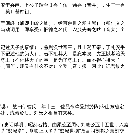
遂家于兴邑。七公子瑞金县令广传，讳弁（音并），生子十有
肇（奠）基始祖。
声于闽峤（峤即山岭之地）。经百余世之积功累仁（积仁义之
（当动词用，即享受）旧德之名氏，农服先畴之畎（音犬）亩
不记述天子的事情），兹列汉世帝王，且上溯五帝，于礼安乎
是不记述他的为人）。若不祖其人，是忘本矣。先王以孝治天
以尊王（不记述天子的事，是为了尊王）。而不得不祖天子
乎（庸何，即又有什么不对）？爰（音：援，因此）记吾族之
祁县)，故曰伊耆氏，年十三，佐兄帝挚受封於陶(今山东省定
等处，流傳於后。刘氏之根自有来矣。
) 史记详明，昭然若拮。由累公至周朝刘康公五十五世，入秦
多为“彭城堂”，堂联上联多为“彭城世德”汉高祖刘邦之弟刘交