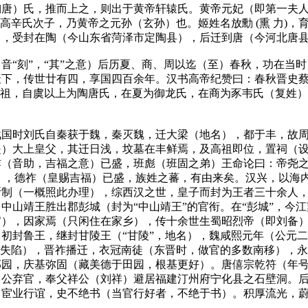
陶唐）氏，推而上之，则出于黄帝轩辕氏。黄帝元妃（即第一夫
为高辛氏次子，乃黄帝之元孙（玄孙）也。姬姓名放勳 (熏 力)
），受封在陶（今山东省菏泽市定陶县），后迁到唐（今河北唐
音“刻”，“其”之意）后历夏、商、周以迄（至）春秋，功在当
天下，传世廿有四，享国四百余年。汉书高帝纪赞曰：春秋晋史
之祖，自虞以上为陶唐氏，在夏为御龙氏，在商为豕韦氏（复姓
战国时刘氏自秦获于魏，秦灭魏，迁大梁（地名），都于丰，故
是）大上皇父，其迁日浅，坟墓在丰鲜焉，及高祖即位，置祠（
祚（音助，吉福之意）已盛，班彪（班固之弟）王命论曰：帝尧
注），德祚（皇赐吉福）已盛，族姓之蕃，有由来矣。汉兴，以海
斯制（一概照此办理），综西汉之世，皇子而封为王者三十余人
中山靖王胜出郡彭城（封为“中山靖王”的官衔。在“彭城”，今
官），因家焉（只闲住在家乡），传十余世生蜀昭烈帝（即刘备
初封鲁王，继封甘陵王（“甘陵”，地名），魏咸熙元年（公元
，失陷），晋祚播迁，衣冠南徒（东晋时，做官的多数南移），
邱园，庆基弥固（藏美德于田园，根基更好）。唐僖宗乾符（年
）公弃官，奉父祥公（刘祥）避居福建汀州府宁化县之石壁洞。
。宦业行谊，史不绝书（当官行好者，不绝于书）。积厚流光，