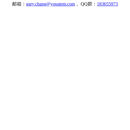
邮箱：
gary.chang@youstem.com
， QQ群：
183655973