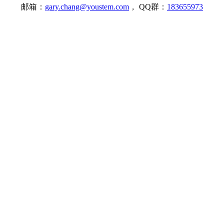
邮箱：
gary.chang@youstem.com
， QQ群：
183655973