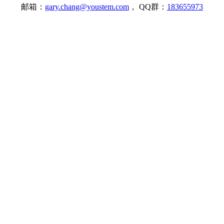
邮箱：
gary.chang@youstem.com
， QQ群：
183655973