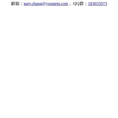
邮箱：
gary.chang@youstem.com
， QQ群：
183655973