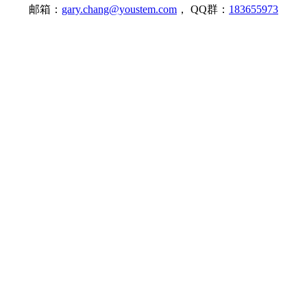
邮箱：
gary.chang@youstem.com
， QQ群：
183655973