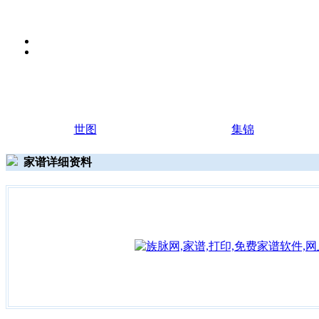
世图
集锦
家谱详细资料