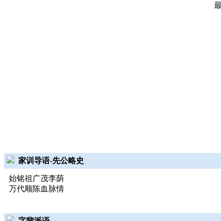
家训导语-先公略史
始铭祖广茂李荫
万代顺陈血脉情
字辈派语