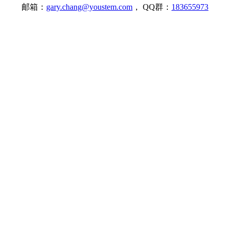
邮箱：
gary.chang@youstem.com
， QQ群：
183655973