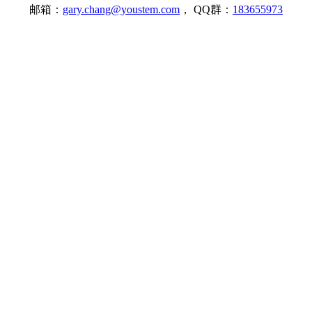
邮箱：
gary.chang@youstem.com
， QQ群：
183655973