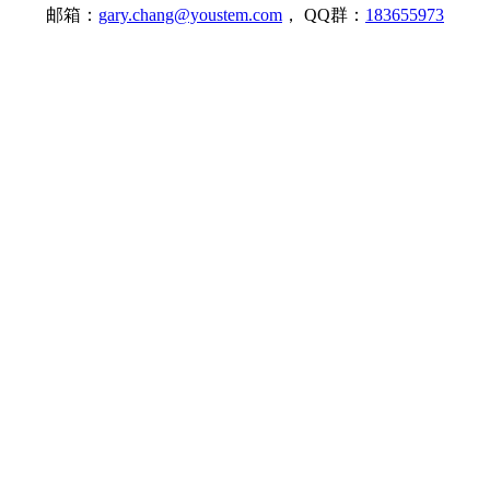
邮箱：
gary.chang@youstem.com
， QQ群：
183655973