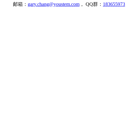
邮箱：
gary.chang@youstem.com
， QQ群：
183655973