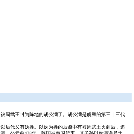
前被周武王封为陈地的胡公满了。胡公满是虞舜的第三十三代
所以后代又有妫姓。以妫为姓的后裔中有被周武王灭商后，追
满。公元前478年，陈国被楚国所灭，其子孙以妫满谥号为