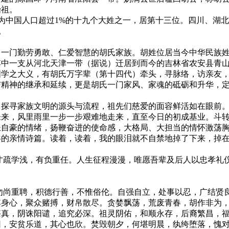
始祖。
%，为中国人口超过1%的十九个大姓之一，居第十三位。四川、
。
门勤劳勇敢、仁爱智慧的胡氏家族。胡姓位居当今中华民族姓
其中一支从河北天津一带（据说）迁居到而今的吉林省农安县青
之大义，有胡氏万字辈（第十四代）牵头，寻脉络，访亲友，
与精神的继承和延续，更是胡氏一门家风、家魂的砥砺和升华，
寻家族文明的源头与流程，祖先们慈爱的面容鲜活如在眼前。
未来，风里雨里一步一步艰难地走来，直至今日的初成基业。斗
圣自豪的情绪，扬鞭奋进的使命感，大格局、大担当的情怀激荡
共的亲情诗篇。读着，读着，我的眼泪就不自禁地掉了下来，掉
疏学浅，有负重任。人生征程漫漫，唯愿吾辈及后人以忠孝礼仪
尚重聘，积德行善，不惟俗伦。自强自立，处事以忍，广结贤良
其身心，聚众赌搏，财帛散尽。贪婪飘荡，荒废青春，胡作非为
甚真，阴诛阳谴，追究必深。祖灵阴佑，和顺永存，后裔繁昌，
因，安贫乐道，其心也欣。焚毁朝夕，何堪明晨，纨绔堕落，愧