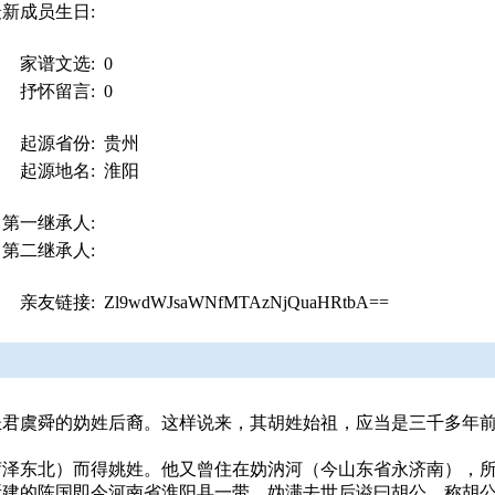
最新成员生日:
家谱文选:
0
抒怀留言:
0
起源省份:
贵州
起源地名:
淮阳
第一继承人:
第二继承人:
亲友链接:
Zl9wdWJsaWNfMTAzNjQuaHRtbA==
圣君虞舜的妫姓后裔。这样说来，其胡姓始祖，应当是三千多年
菏泽东北）而得姚姓。他又曾住在妫汭河（今山东省永济南），
建的陈国即今河南省淮阳县一带。妫满去世后谥曰胡公，称胡公