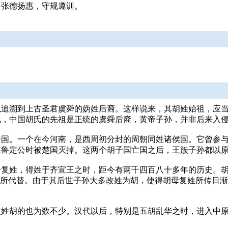
，张德扬惠，守规遵训。
以追溯到上古圣君虞舜的妫姓后裔。这样说来，其胡姓始祖，应
，中国胡氏的先祖是正统的虞舜后裔，黄帝子孙，并非后来入侵
子国。一个在今河南，是西周初分封的周朝同姓诸侯国。它曾参
在鲁定公时被楚国灭掉。这两个胡子国亡国之后，王族子孙都以
一复姓，得姓于齐宣王之时，距今有两千四百八十多年的历史。
氏所代替。由于其后世子孙大多改姓为胡，使得胡母复姓所传日
姓胡的也为数不少。汉代以后，特别是五胡乱华之时，进入中原