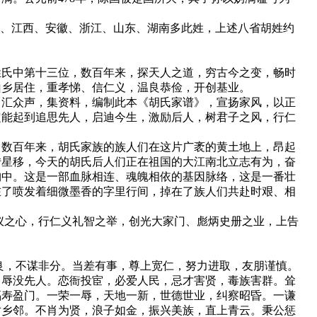
湖北、江西、安徽、浙江、山东、湖南多此姓，上述八省胡姓约
氏中第十三位，数百年来，探天人之道，穷古今之变，畅时
山乡居住，重孝悌、信仁义，温良恭俭，开创基业。
汇众声，集资料，编制此本《胡氏家谱》，宣扬家风，以正
定能起到追思先人，启迪今生，激励后人，树君子之风，行仁
数百年来，胡氏家族的族人们在这片广袤的黄土地上，昂起
转星移，今天的胡氏后人们正在祖国的大江南北立志有为，奋
胸中。这是一部血脉相连、魂魄相依的基因脉络，这是一番壮
在了喷发着细微墨香的字里行间，掉在了族人们共赴时艰、相
之心，行仁义礼智之举，创光大家门、彪炳史册之业，上告
，不谋非分。当差有事，尊上宽仁，努力进取，友朋谨慎。
，辱没先人。恋衙投宦，必爱人民，忌才害贤，毒族害群。耸
福寿盈门。一荣一辱，天地一新，世德世业，纠察昭昏。一谦
对乡邻。不肖为贤，浪子如金，振兴美族，直上青云。秉公惩