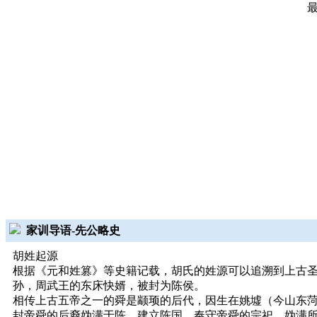
家训导语-先公略史
胡姓起源
根据《元和姓篡》等史籍记载，胡氏的姓源可以追溯到上古
孙，周武王的东床快婿，被封为陈侯。
相传上古五帝之一的舜是颛顼的后代，因生在姚墟（今山东
封帝舜的后裔妫满于陈，建立陈国，奉守帝舜的宗祀。妫满所