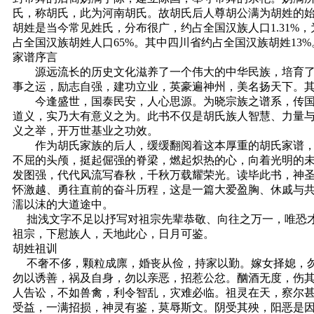
氏，称胡氏，此为河南胡氏。故胡氏后人尊胡公满为胡姓的
胡姓是当今常见姓氏，分布很广，约占全国汉族人口1.31
占全国汉族胡姓人口65%。其中四川省约占全国汉族胡姓13%
家谱序言
源远流长的历史文化滋养了一个伟大的中华民族，培育了一
事之运，励志自强，建功立业，英豪遍神州，美名扬天下。
今逢盛世，国泰民安，人心思源。为晓宗族之谱系，传国学
道义，实乃大有意义之为。此书不仅是胡氏族人智慧、力量
义之举，开万世基业之功效。
作为胡氏家族的后人，缓缓翻阅着这本厚重的胡氏家谱，探
不屈的头颅，挺起倔强的脊梁，燃起炽热的心，向着光明的
发图强，代代风流写春秋，千秋万载耀荣光。读毕此书，神
怀激越、勇往直前的奋斗历程，这是一篇大爱盈胸、休戚与
濡以沫的大道途中。
拙浅文字不足以抒写对祖宗先辈恭敬、向往之万一，唯恐才
祖宗，下慰族人，天地此心，日月可鉴。
胡姓祖训
不奢不侈，颗粒成廪，婚丧从俭，持家以勤。嫁女择媳，勿
勿以诱善，祸及自身，勿以亲恶，招惹公忿。酗酒无度，伤
人告讼，不如兽禽，利令智乱，灾难必临。祖灵在天，察尔
受益，一满招损，神灵有鉴，莫辱斯文。阴受其殃，阳恶是