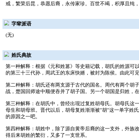
戒，繁荣后昆，恭愿后裔，永传家珍。百世不竭，积厚且纯
字辈派语
(无)
姓氏典故
第一种解释：根据《元和姓篡》等史籍记载，胡氏的姓源可
的第三十三代孙，周武王的东床快婿，被封为陈侯。由此可见
第二种解释：胡氏还有两支源于古代的国名。周代有两个胡
战，楚国回师途中顺便吞并了胡子国。另一个胡国是归姓，
第三种解释：在胡氏中，曾经出现过复姓胡母氏。胡母氏这
母生和胡母班。晋代以后，胡母复姓渐渐被"胡"这一单字姓
的原因之一吧。
第四种解释：胡姓中，除了源自黄帝后裔的这一支外，外族改
得后来胡姓的繁衍，又多了一支世系。