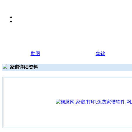
世图
集锦
家谱详细资料