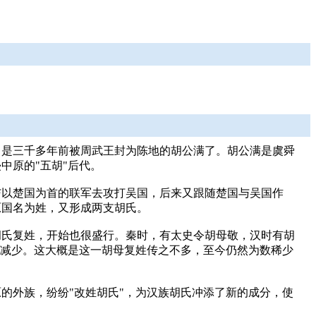
当是三千多年前被周武王封为陈地的胡公满了。胡公满是虞舜
中原的"五胡"后代。
与以楚国为首的联军去攻打吴国，后来又跟随楚国与吴国作
原国名为姓，又形成两支胡氏。
胡氏复姓，开始也很盛行。秦时，有太史令胡母敬，汉时有胡
渐减少。这大概是这一胡母复姓传之不多，至今仍然为数稀少
的外族，纷纷"改姓胡氏"，为汉族胡氏冲添了新的成分，使