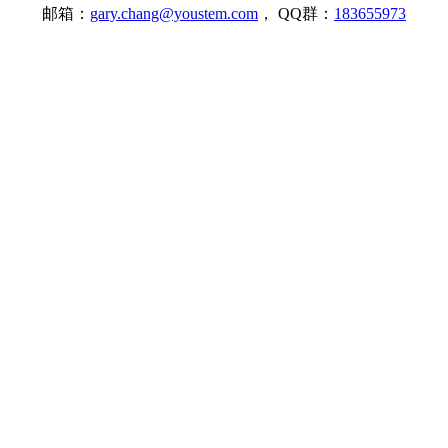
邮箱：
gary.chang@youstem.com
， QQ群：
183655973