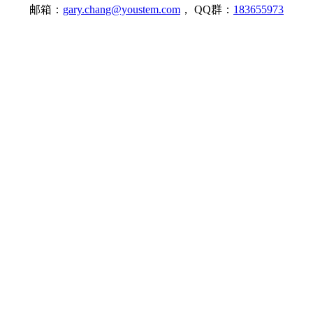
邮箱：
gary.chang@youstem.com
， QQ群：
183655973