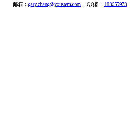
邮箱：
gary.chang@youstem.com
， QQ群：
183655973