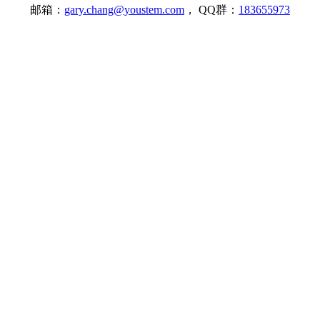
邮箱：
gary.chang@youstem.com
， QQ群：
183655973