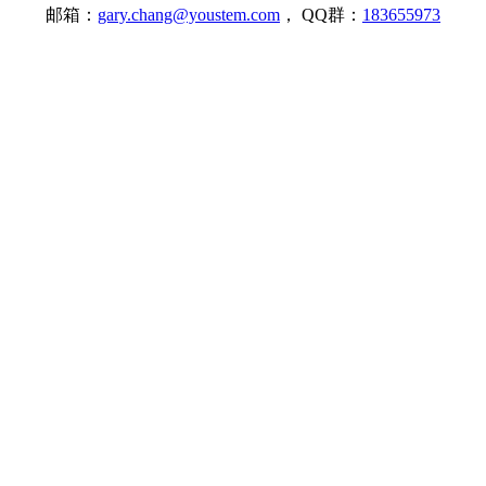
邮箱：
gary.chang@youstem.com
， QQ群：
183655973