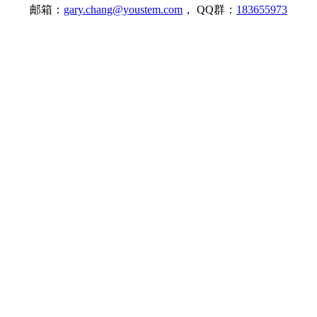
邮箱：
gary.chang@youstem.com
， QQ群：
183655973