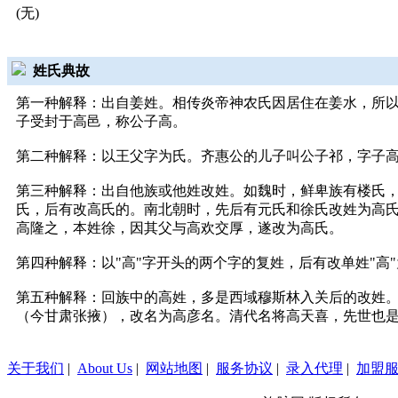
(无)
姓氏典故
第一种解释：出自姜姓。相传炎帝神农氏因居住在姜水，所以
子受封于高邑，称公子高。
第二种解释：以王父字为氏。齐惠公的儿子叫公子祁，字子
第三种解释：出自他族或他姓改姓。如魏时，鲜卑族有楼氏
氏，后有改高氏的。南北朝时，先后有元氏和徐氏改姓为高氏
高隆之，本姓徐，因其父与高欢交厚，遂改为高氏。
第四种解释：以"高"字开头的两个字的复姓，后有改单姓"高
第五种解释：回族中的高姓，多是西域穆斯林入关后的改姓
（今甘肃张掖），改名为高彦名。清代名将高天喜，先世也
关于我们
|
About Us
|
网站地图
|
服务协议
|
录入代理
|
加盟