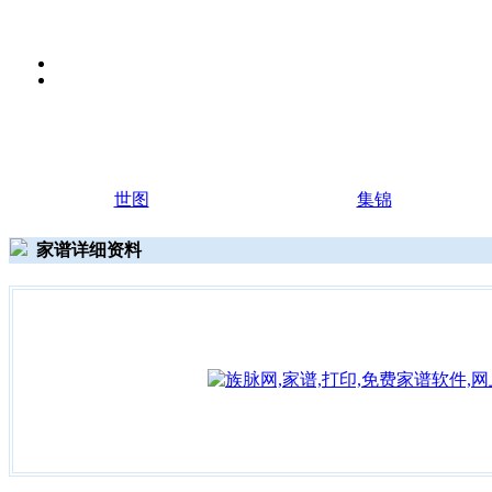
世图
集锦
家谱详细资料