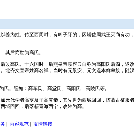
以姜为姓。传至西周时，有叫子牙的，因辅佐周武王灭商有功，
高，其后裔世为高氏。
，后改高氏。十六国时，后燕皇帝慕容云自称为高阳氏后裔，遂
。北齐文宣帝姓高名祥，当时有元景安、元文遥本鲜卑族，随汉
"为氏。譬如：高车氏、高堂氏、高阳氏、高陵氏等。
。如元代学者高亨及子高克恭，其先世为西域回回，随蒙古征服
是西域回回，后落籍青海西宁，改姓为高。
服务
|
内容规范
|
友情链接