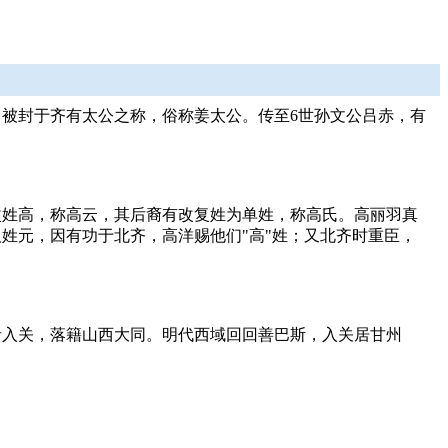
被封于齐有太公之称，俗称姜太公。传至6世孙文公吕赤，有
改姓高，称高云，其后裔有改复姓为单姓，称高氏。高丽羽真
姓元，因有功于北齐，高洋赐他们"高"姓；又北齐时重臣，
者入关，落籍山西大同。明代西域回回善巴斯，入关居甘州