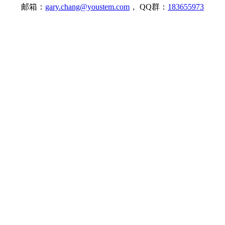
邮箱：
gary.chang@youstem.com
， QQ群：
183655973