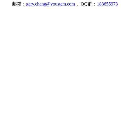
邮箱：
gary.chang@youstem.com
， QQ群：
183655973