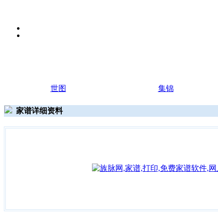
世图
集锦
家谱详细资料