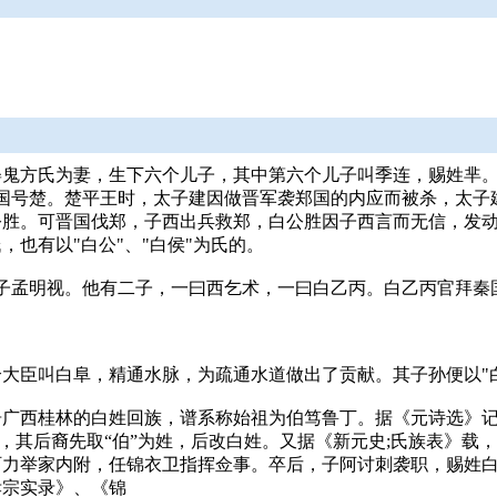
鬼方氏为妻，生下六个儿子，其中第六个儿子叫季连，赐姓芈。
改国号楚。楚平王时，太子建因做晋军袭郑国的内应而被杀，太
公胜。可晋国伐郑，子西出兵救郑，白公胜因子西言而无信，发
也有以"白公"、"白侯"为氏的。
子孟明视。他有二子，一曰西乞术，一曰白乙丙。白乙丙官拜秦
大臣叫白阜，精通水脉，为疏通水道做出了贡献。其子孙便以"
居广西桂林的白姓回族，谱系称始祖为伯笃鲁丁。据《元诗选》
”对音，其后裔先取“伯”为姓，后改白姓。又据《新元史;氏族表》
阿力举家内附，任锦衣卫指挥佥事。卒后，子阿讨刺袭职，赐姓
孝宗实录》、《锦