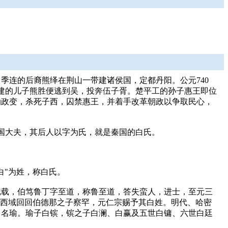
季连的后裔熊绎在荆山一带建诸侯国，定都丹阳。公元740
子建的儿子熊胜便逃到吴，投奔伍子胥。楚平工的孙子惠王即位
动政变，杀死子西，囚禁惠王，并着手改革朝政以争取民心，
国大夫，其后人以字为氏，就是秦国的白氏。
白"为姓，称白氏。
记载，伯笃鲁丁字至道，称鲁至道，答失蛮人，进士，至元三
载，西域回回伯德那之子察罕，元仁宗赐予其白姓。明代、哈密
白名瑜。瑜子白镔，镔之子白澜、白赢及五世白镛、六世白廷