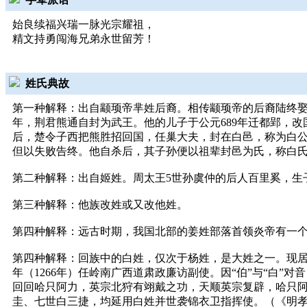
始良续福兴瑞一脉光宗耀祖，
精文持勇闯海兄弟永世留芳！
姓氏典故
第一种解释：出自颛顼帝芈姓后裔。相传颛顼帝的后裔陆终娶
年，荆君熊通自封为武王。他的儿子于公元689年迁都郢，
后，楚令子西把熊胜招回国，任巢大夫，封在白邑，称为白
但以失败告终。他自杀后，其子孙便以祖辈封邑为氏，称白氏，
第二种解释：出自姬姓。周太王5世孙虞仲的后人百里奚，生
第三种解释：他族改姓或又改他姓。
第四种解释：远古时期，我国北部的姜姓部落首领炎帝有一个
第四种解释：回族中的白姓，仅次于杨姓，是大姓之一。现
年（1266年）任岭南广西道肃政廉访副使。因“伯”与“白
回回哈只阿力，英宗北狩有翊戴之功，天顺英宗复辟，哈只
圭、七世白三捷，均延用白姓并世袭锦衣卫指挥使。（《明