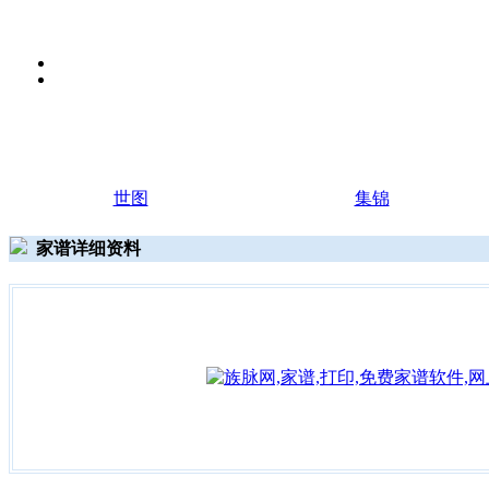
世图
集锦
家谱详细资料