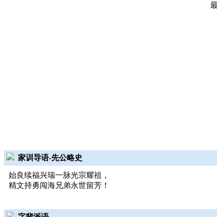
家训导语-先公略史
始良续福兴瑞一脉光宗耀祖，
精文持勇闯海兄弟永世留芳！
字辈派语