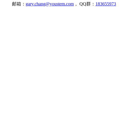
邮箱：
gary.chang@youstem.com
， QQ群：
183655973