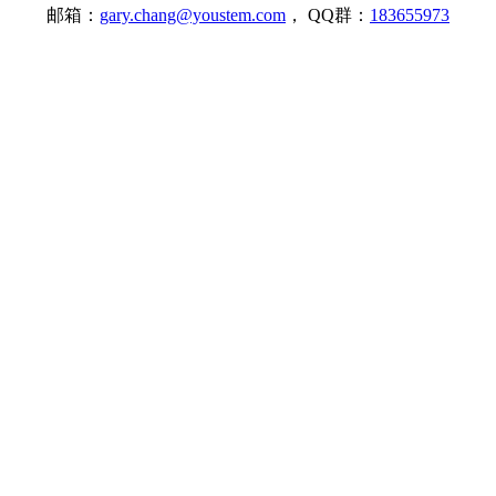
邮箱：
gary.chang@youstem.com
， QQ群：
183655973