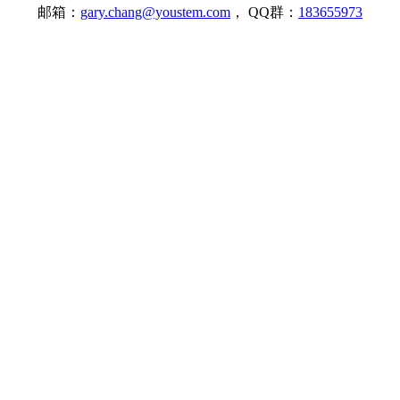
邮箱：
gary.chang@youstem.com
， QQ群：
183655973