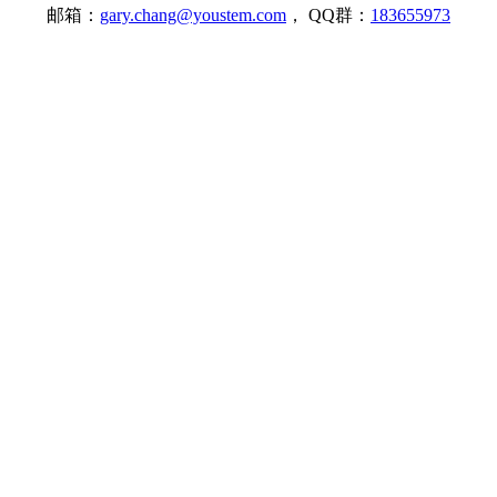
邮箱：
gary.chang@youstem.com
， QQ群：
183655973