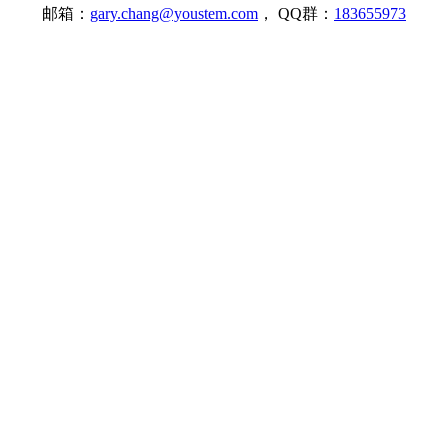
邮箱：
gary.chang@youstem.com
， QQ群：
183655973