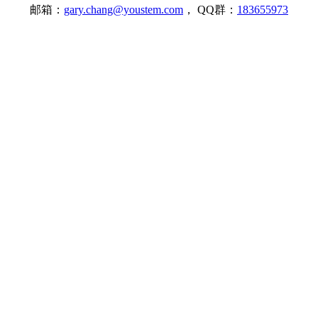
邮箱：
gary.chang@youstem.com
， QQ群：
183655973