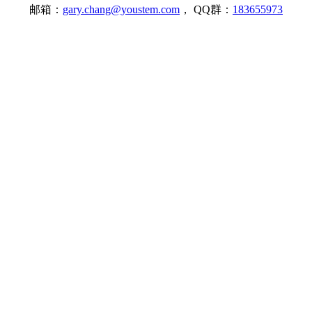
邮箱：
gary.chang@youstem.com
， QQ群：
183655973