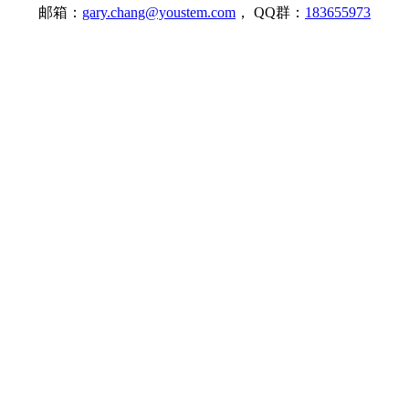
邮箱：
gary.chang@youstem.com
， QQ群：
183655973