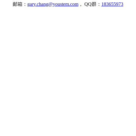
邮箱：
gary.chang@youstem.com
， QQ群：
183655973