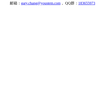
邮箱：
gary.chang@youstem.com
， QQ群：
183655973