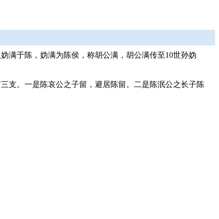
妫满于陈，妫满为陈侯，称胡公满，胡公满传至10世孙妫
有三支。一是陈哀公之子留，避居陈留。二是陈泯公之长子陈
。