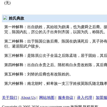
(无)
姓氏典故
第一种解释：出自妫姓，其始祖为妫满，也为虞舜之后裔。据
完，陈国内乱，厉公的儿子出奔到齐国，以国为氏，称陈氏
第二种解释：出于陈国公族后裔。陈国在妫满死后，其子孙
衍。避居阳武户牍乡。
第三种解释：是陈泯公次子全温之后陈孟琏，居于固始，其
第四种解释：出自白永贵之后。隋初有白永贵改姓陈，其后
第五种解释：刘矫的后裔也有改陈姓的。
第六种解释：南北朝时，鲜卑族一支三字姓侯莫陈氏随北魏
关于我们
|
About Us
|
网站地图
|
服务协议
|
录入代理
|
加盟
Copyright @ 2005-2026 www.youstem.com 族脉网 版权所有