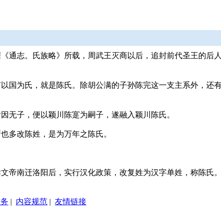
《通志。氏族略》所载，周武王灭商以后，追封前代圣王的后人
。
有以国为氏，就是陈氏。除胡公满的子孙陈完这一支主系外，还
后因无子，便以颖川陈寔为嗣子，遂融入颖川陈氏。
裔也多改陈姓，是为万年之陈氏。
孝文帝南迁洛阳后，实行汉化政策，改复姓为汉字单姓，称陈氏
服务
|
内容规范
|
友情链接