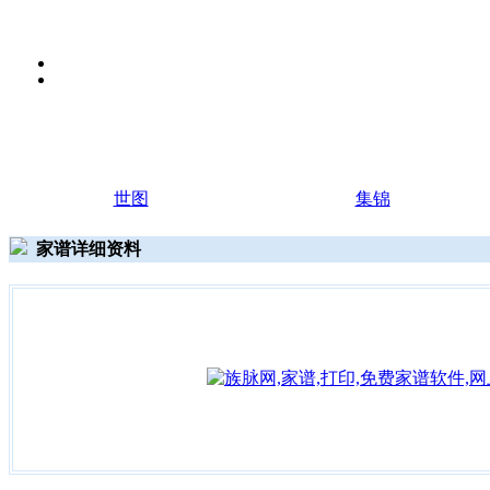
世图
集锦
家谱详细资料