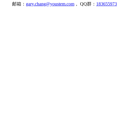
邮箱：
gary.chang@youstem.com
， QQ群：
183655973