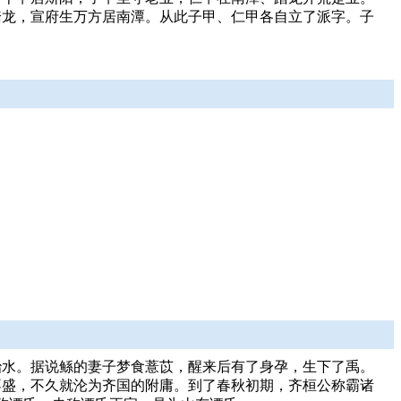
踏龙，宣府生万方居南潭。从此子甲、仁甲各自立了派字。子
治水。据说鲧的妻子梦食薏苡，醒来后有了身孕，生下了禹。
不盛，不久就沦为齐国的附庸。到了春秋初期，齐桓公称霸诸