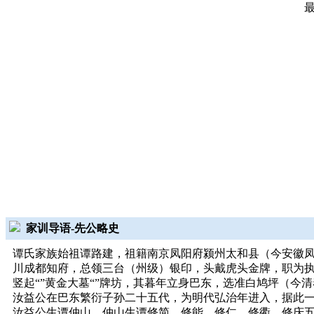
家训导语-先公略史
谭氏家族始祖谭路建，祖籍南京凤阳府颍州太和县（今安徽凤
川成都知府，总领三台（州级）银印，头戴虎头金牌，职为
竖起“”黄金大墓“”牌坊，其暮年立身巴东，选准白鸠坪（今
汝益公在巴东繁衍子孙二十五代，为明代弘治年进入，据此
汝益公生谭仲山，仲山生谭修简、修能、修仁、修衢、修庆