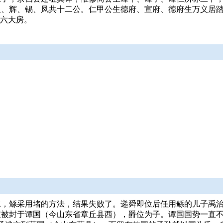
久、辉、锡、凤共十二公。仁甲公生德府、宣府、德府生万义居
，六大房。
水，鲧采用堵的方法，结果失败了。递舜即位后任用鲧的儿子禹
支被封于谭国（今山东省章丘县西），爵位为子。谭国国势一直