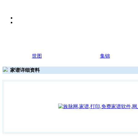
世图
集锦
家谱详细资料