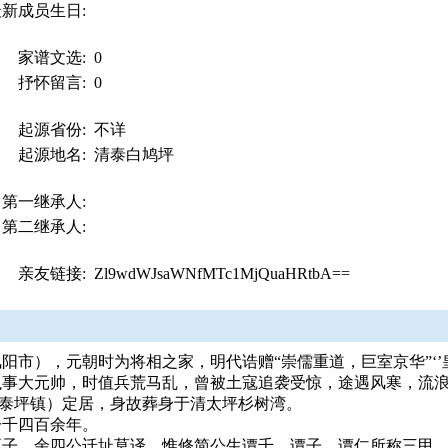
最新成员生日:
家谱文选:
0
抒怀留言:
0
起源省份:
不详
起源地名:
清泰白鸠坪
第一继承人:
第二继承人:
亲友链接:
Zl9wdWJsaWNfMTc1MjQuaHRtbA==
阳市），元朝时为将相之家，明代诰赠“崇儒重道，巨室京华”‘
执事大元帅，时值兵荒马乱，曾被土寇追袭受惊，途遇风寒，流
清泰坪镇）定居，身故葬身于清太坪杉树湾。
一千四百余年。
五子，余四公迁址莫译，惟修简公生谭千、谭子、谭仁所称三甲