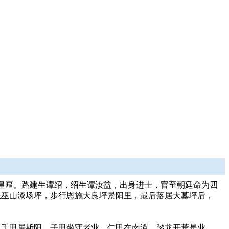
’皇匾。路建生谭绍，绍生谭汝益，出身进士，官至朝廷命为四
浪巫山漆场坪，步行恩施大良坪景阳里，最后落居大墓坪后，
，千甲居斯阳，子甲坐守老业，仁甲在南潭、踏龙开荒是业。