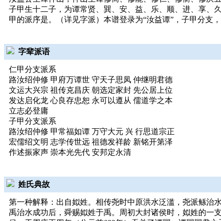
子甲生十二子，为谭常贤、巽、安、益、乐、顺、进、享、
甲的派序是。（详见字派）本谱登录为“汝益谭”，子甲分支
字辈派语
仁甲分支派系
路汝绍仲修 甲府万谭世 守天子思凤 仲继明君德
文运大兴宗 祖传克昌庆 朝选定家封 先公居上位
发达启化龙 心良存忠恕 永可以遵从 儒道学之本
立志必登庸
子甲分支派系
路汝绍仲修 甲常福如谭 万守大元 兴 行思道宗正
宏儒绍文明 志学传世远 祖德发祥龄 新铭开第泽
作述振家声 崇本光先代 安邦定永清
姓氏典故
第一种解释：出自姒姓。相传尧时中原洪水泛滥，尧派鲧治
禹治水成功后，舜赐姒姓于禹。周初大封诸侯时，姒姓的一