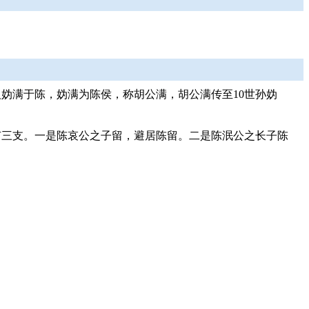
妫满于陈，妫满为陈侯，称胡公满，胡公满传至10世孙妫
有三支。一是陈哀公之子留，避居陈留。二是陈泯公之长子陈
。