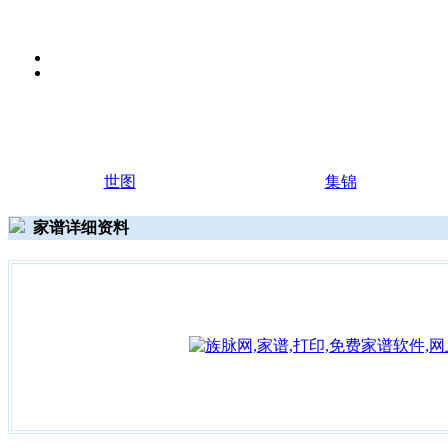
世图
集锦
家谱详细资料