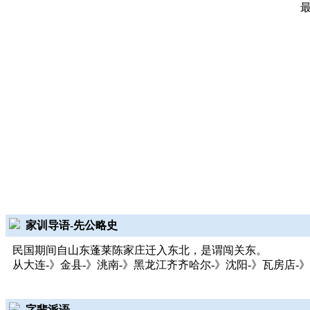
家训导语-先公略史
民国期间自山东蓬莱陈家庄迁入东北，是谓闯关东。
从大连-》金县-》洮南-》黑龙江齐齐哈尔-》沈阳-》瓦房店-》
字辈派语