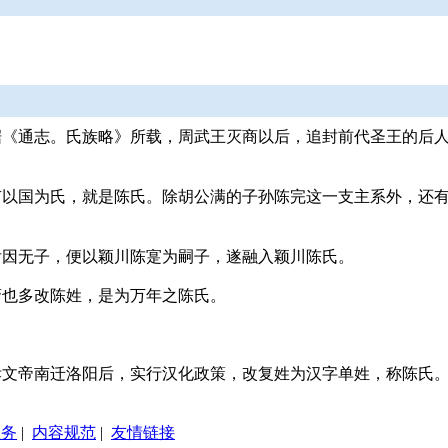
《通志。氏族略》所载，周武王灭商以后，追封前代圣王的后人
。
有以国为氏，就是陈氏。除胡公满的子孙陈完这一支主系外，还
后因无子，便以颖川陈寔为嗣子，遂融入颖川陈氏。
裔也多改陈姓，是为万年之陈氏。
孝文帝南迁洛阳后，实行汉化政策，改复姓为汉字单姓，称陈氏
服务
|
内容规范
|
友情链接