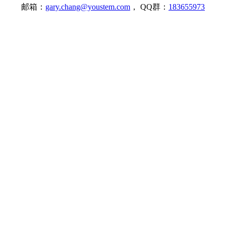
邮箱：
gary.chang@youstem.com
， QQ群：
183655973