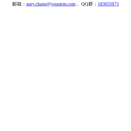
邮箱：
gary.chang@youstem.com
， QQ群：
183655973