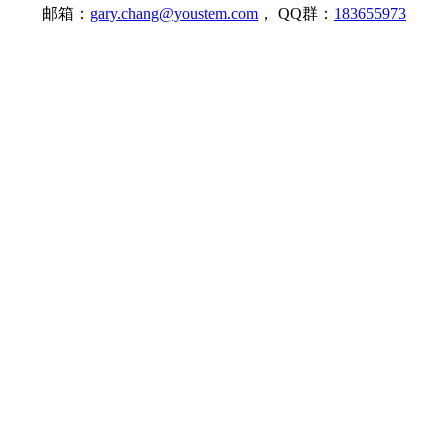
邮箱：
gary.chang@youstem.com
， QQ群：
183655973