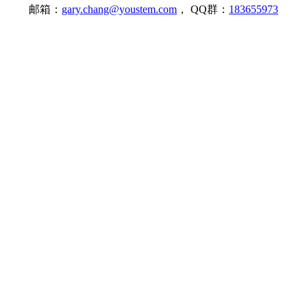
邮箱：
gary.chang@youstem.com
， QQ群：
183655973