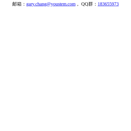
邮箱：
gary.chang@youstem.com
， QQ群：
183655973