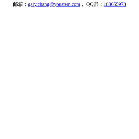
邮箱：
gary.chang@youstem.com
， QQ群：
183655973