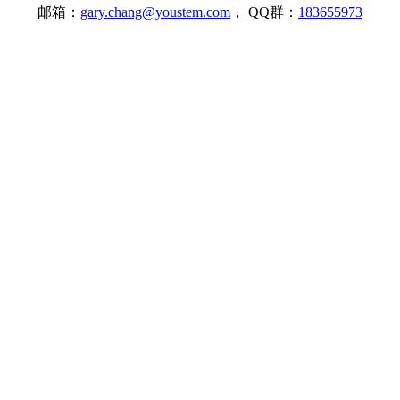
邮箱：
gary.chang@youstem.com
， QQ群：
183655973