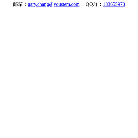
邮箱：
gary.chang@youstem.com
， QQ群：
183655973