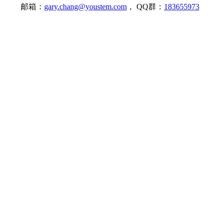
邮箱：
gary.chang@youstem.com
， QQ群：
183655973