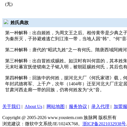
(无)
姓氏典故
第一种解释：出自姬姓，为周文王之后。相传黄帝是少典之
为秦所灭，子孙避难逃亡到江淮一带，当地人因"韩"、"何"
第二种解释：唐代的"昭武九姓"之一有何氏。隋唐西域阿姆
第三种解释：出自冒姓或赐姓。如汉时有叫何苗的，其本姓
元末吐蕃宣抚使锁南之子铭入明，被朝廷赐姓何氏，其后也
第四种解释：回族中的何姓，据河北大厂《何氏家谱》载，何
年封武德将军、上千户，次年（1404年）迁至河北大厂庄定
甘肃河西走廊一带的回族，仍将何姓发为“火”音。
关于我们
|
About Us
|
网站地图
|
服务协议
|
录入代理
|
加盟
Copyright @ 2005-2026 www.youstem.com 族脉网 版权所有
浏览建议：微软中文系统/IE/1024X768。
浙ICP备2021032938号