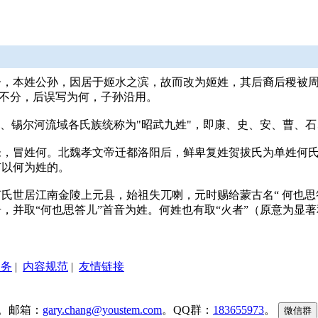
子，本姓公孙，因居于姬水之滨，故而改为姬姓，其后裔后稷被
音不分，后误写为何，子孙沿用。
河、锡尔河流域各氏族统称为"昭武九姓"，即康、史、安、曹、
朱，冒姓何。北魏孝文帝迁都洛阳后，鲜卑复姓贺拔氏为单姓何
有以何为姓的。
氏世居江南金陵上元县，始祖失兀喇，元时赐给蒙古名“ 何也思
居，并取“何也思答儿”首音为姓。何姓也有取“火者”（原意为
服务
|
内容规范
|
友情链接
。邮箱：
gary.chang@youstem.com
。QQ群：
183655973
。
微信群