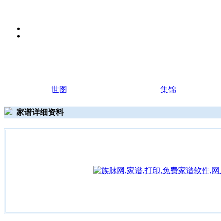
世图
集锦
家谱详细资料