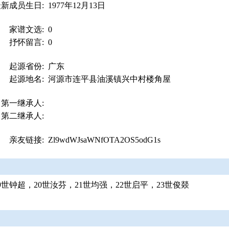
最新成员生日:
1977年12月13日
家谱文选:
0
抒怀留言:
0
起源省份:
广东
起源地名:
河源市连平县油溪镇兴中村楼角屋
第一继承人:
第二继承人:
亲友链接:
Zl9wdWJsaWNfOTA2OS5odG1s
9世钟超，20世汝芬，21世均强，22世启平，23世俊燚