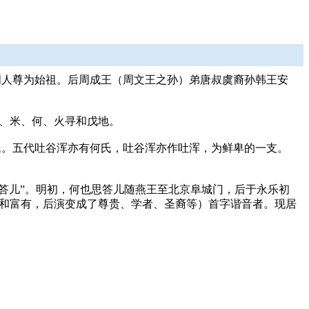
周人尊为始祖。后周成王（周文王之孙）弟唐叔虞裔孙韩王安
石、米、何、火寻和戊地。
氏。五代吐谷浑亦有何氏，吐谷浑亦作吐浑，为鲜卑的一支。
答儿”。明初，何也思答儿随燕王至北京阜城门，后于永乐初
显著和富有，后演变成了尊贵、学者、圣裔等）首字谐音者。现居