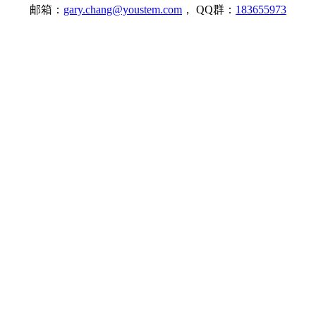
邮箱：
gary.chang@youstem.com
， QQ群：
183655973