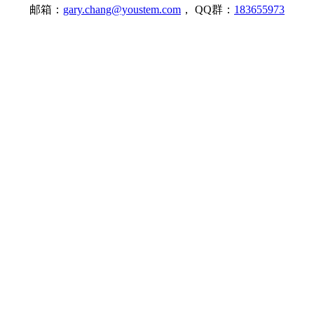
邮箱：
gary.chang@youstem.com
， QQ群：
183655973