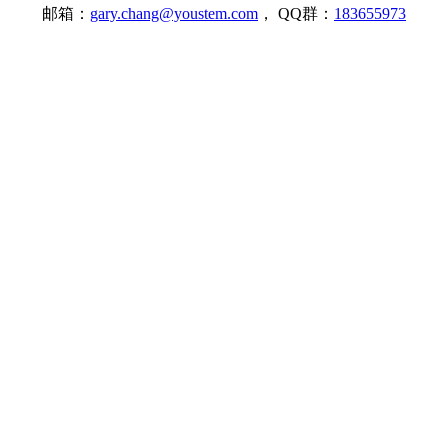
邮箱：
gary.chang@youstem.com
， QQ群：
183655973